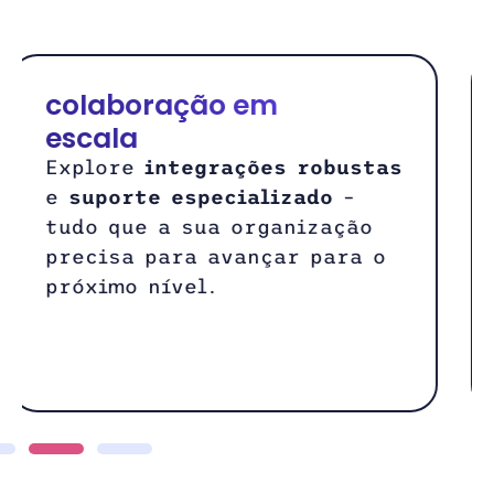
informações
seguras
Mantenha seus dados sempre
atualizados
e
sincronizados
em toda a organização, e
gere valor de forma
eficiente.