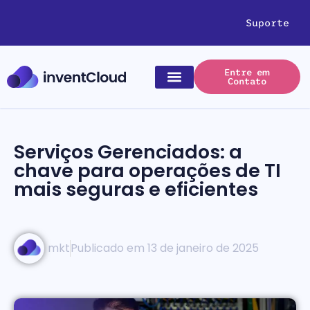
Suporte
Entre em
Contato
Nosso Negócio
Serviços Gerenciados: a
chave para operações de TI
mais seguras e eficientes
mkt
Publicado em
13 de janeiro de 2025