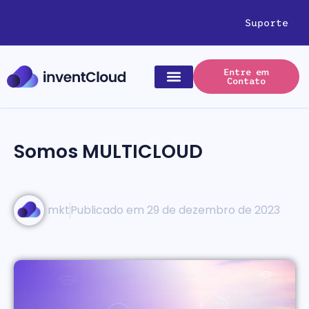
Suporte
Entre em
Contato
Somos MULTICLOUD
mkt
Publicado em
29 de dezembro de 2023